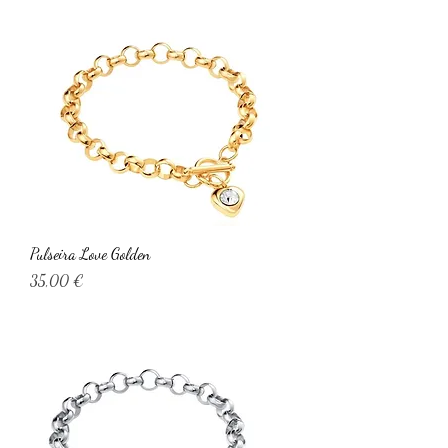
Pulseira Love Golden
Preço
35,00 €