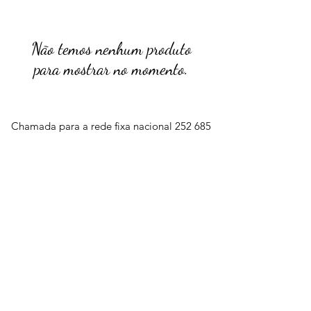
Não temos nenhum produto
para mostrar no momento.
Chamada para a rede fixa nacional
252 685
932
Chamada para a rede móvel
nacional
962 514 294
geral.barrososjoalheiros@gmail.com
Lojas Físicas
Livro de Reclamações