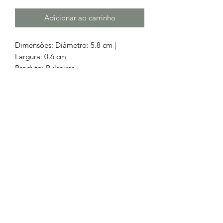
Adicionar ao carrinho
Dimensões: Diâmetro: 5.8 cm |
Largura: 0.6 cm
Produto: Pulseiras
Tipo: Bangles
Material: Aço cirurgico 316L
Chamada para a rede fixa nacional
252 685
932
Chamada para a rede móvel
nacional
962 514 294
geral.barrososjoalheiros@gmail.com
Lojas Físicas