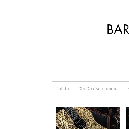
BA
J
Início
Dia Dos Namorados