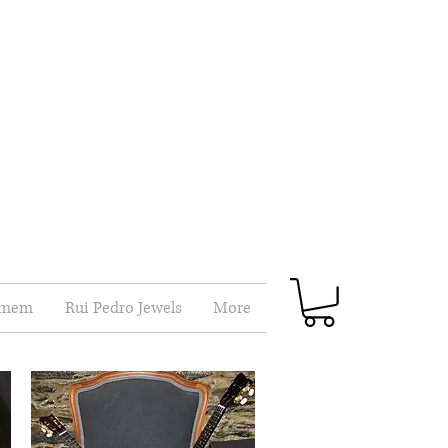
mem
Rui Pedro Jewels
More