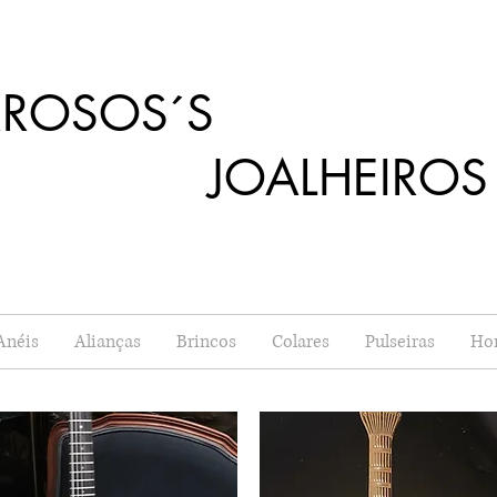
RROSOS´S
OALHEIROS
Anéis
Alianças
Brincos
Colares
Pulseiras
Ho