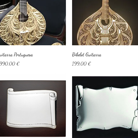
Visualização rápida
Visualização rápida
uitarra Portuguesa
Bibelot Guitarra
reço
Preço
990,00 €
199,00 €