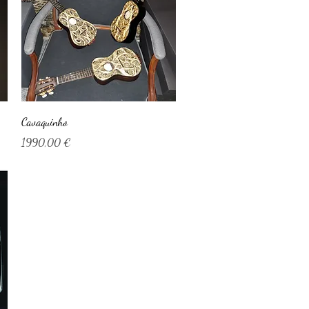
Visualização rápida
Cavaquinho
Preço
1990,00 €