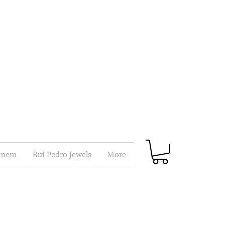
mem
Rui Pedro Jewels
More