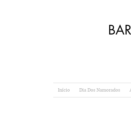
BA
J
Início
Dia Dos Namorados