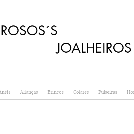
RROSOS´S
OALHEIROS
Anéis
Alianças
Brincos
Colares
Pulseiras
Ho