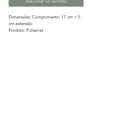
Adicionar ao carrinho
Dimensões: Comprimento: 17 cm + 5
cm extensão
Produto: Pulseiras
Cor: Branco
Material: Aço cirurgico 316L
Chamada para a rede fixa nacional
252 685
932
Chamada para a rede móvel
nacional
962 514 294
geral.barrososjoalheiros@gmail.com
Lojas Físicas
Livro de Reclamações