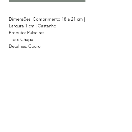
Dimensões: Comprimento 18 a 21 cm |
Largura 1 cm | Castanho
Produto: Pulseiras
Tipo: Chapa
Detalhes: Couro
Pedras: Sem Pedras
Cor: Castanho
Metal: Aço Cirúrgico 316L
Chamada para a rede fixa nacional
252 685
932
Chamada para a rede móvel
nacional
962 514 294
geral.barrososjoalheiros@gmail.com