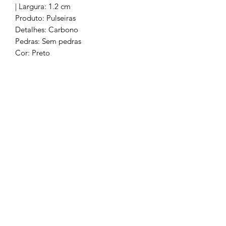
| Largura: 1.2 cm
Produto: Pulseiras
Detalhes: Carbono
Pedras: Sem pedras
Cor: Preto
Metal: Aço 316L
Oferta de gravação e portes de envio.
Chamada para a rede fixa nacional
252 685
932
Chamada para a rede móvel
nacional
962 514 294
geral.barrososjoalheiros@gmail.com
Lojas Físicas
Livro de Reclamações