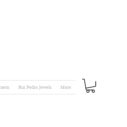
mem
Rui Pedro Jewels
More