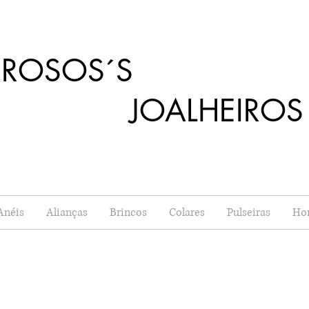
RROSOS´S
OALHEIROS
Anéis
Alianças
Brincos
Colares
Pulseiras
Ho