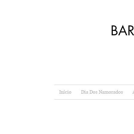
BA
J
Início
Dia Dos Namorados