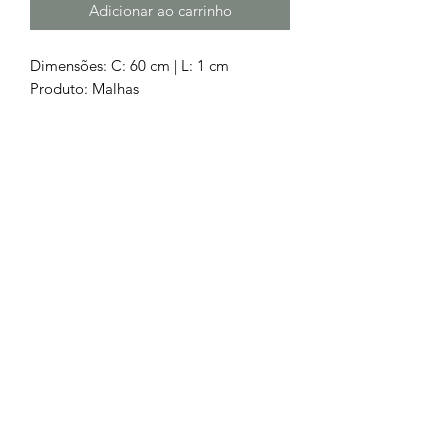
Adicionar ao carrinho
Dimensões: C: 60 cm | L: 1 cm
Produto: Malhas
Metal: Aço 316L
Oferta portes de envio
Chamada para a rede fixa nacional
252 685
932
Chamada para a rede móvel
nacional
962 514 294
geral.barrososjoalheiros@gmail.com
Lojas Físicas
Livro de Reclamações