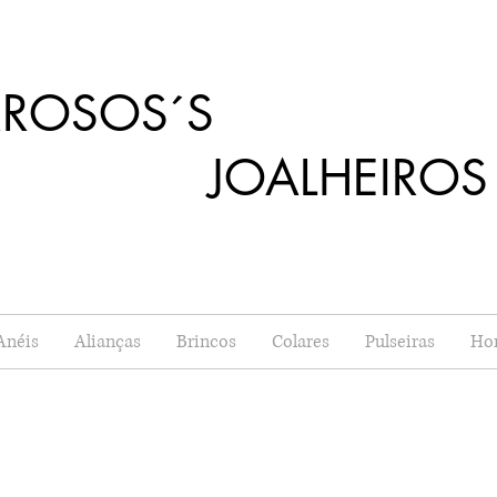
RROSOS´S
OALHEIROS
Anéis
Alianças
Brincos
Colares
Pulseiras
Ho