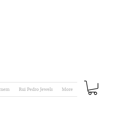
mem
Rui Pedro Jewels
More