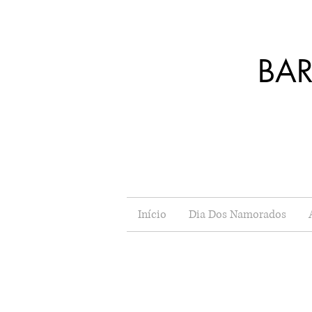
BA
J
Início
Dia Dos Namorados