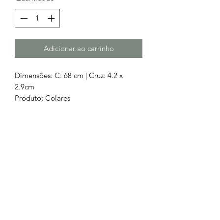
Adicionar ao carrinho
Dimensões: C: 68 cm | Cruz: 4.2 x
2.9cm
Produto: Colares
Pedras: Pedras naturais
Cor: Preto
Metal: Aço 316L
Oferta portes de envio
Chamada para a rede fixa nacional
252 685
932
Chamada para a rede móvel