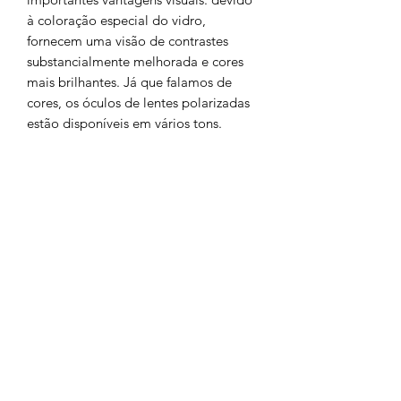
à coloração especial do vidro,
fornecem uma visão de contrastes
substancialmente melhorada e cores
mais brilhantes. Já que falamos de
cores, os óculos de lentes polarizadas
estão disponíveis em vários tons.
O Olho é um orgão importante que
deve ser protegido!
Chamada para a rede fixa nacional
252 685
932
Chamada para a rede móvel
nacional
962 514 294
geral.barrososjoalheiros@gmail.com