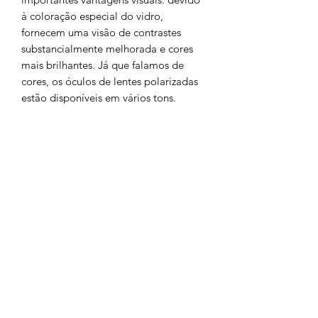
à coloração especial do vidro,
fornecem uma visão de contrastes
substancialmente melhorada e cores
mais brilhantes. Já que falamos de
cores, os óculos de lentes polarizadas
estão disponíveis em vários tons.
O Olho é um orgão importante que
deve ser protegido!
Chamada para a rede fixa nacional
252 685
932
Chamada para a rede móvel
nacional
962 514 294
geral.barrososjoalheiros@gmail.com