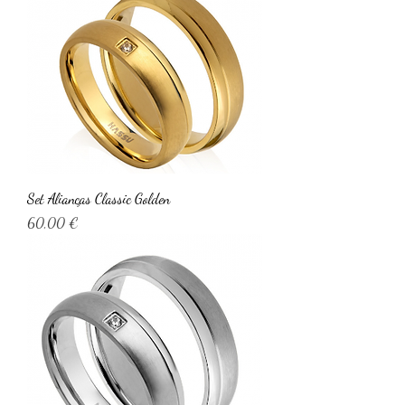
Set Alianças Classic Golden
Preço
60,00 €