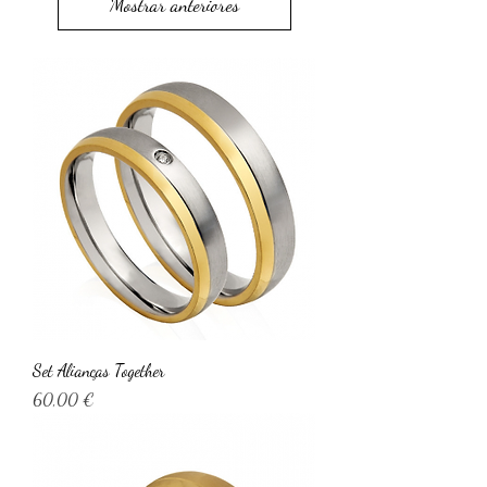
Mostrar anteriores
Set Alianças Together
Preço
60,00 €