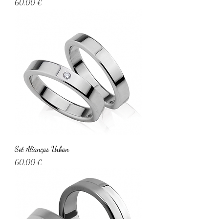
Preço
60,00 €
Set Alianças Urban
Preço
60,00 €