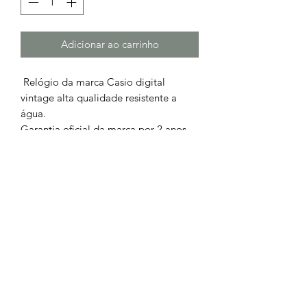
Adicionar ao carrinho
Relógio da marca Casio digital
vintage alta qualidade resistente a
água.
Garantia oficial da marca por 2 anos
na qualidade de fabrico.
Com
oferta kit presente e portes de envio.
Chamada para a rede fixa nacional
252 685
932
Chamada para a rede móvel
nacional
962 514 294