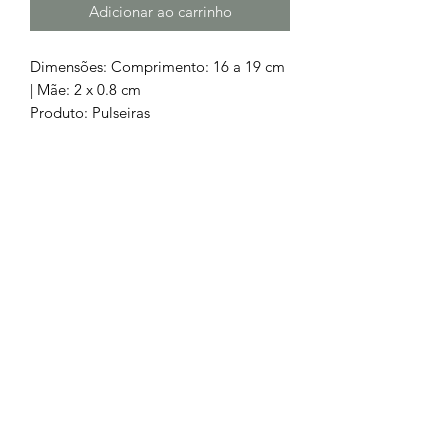
Adicionar ao carrinho
Dimensões: Comprimento: 16 a 19 cm
| Mãe: 2 x 0.8 cm
Produto: Pulseiras
Material: Aço 316L
Oferta portes de envio.
Chamada para a rede fixa nacional
252 685
932
Chamada para a rede móvel
nacional
962 514 294
geral.barrososjoalheiros@gmail.com
Lojas Físicas