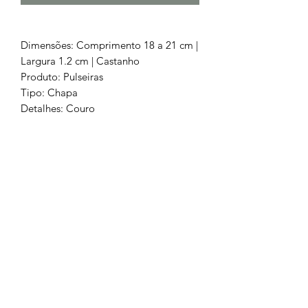
Dimensões: Comprimento 18 a 21 cm |
Largura 1.2 cm | Castanho
Produto: Pulseiras
Tipo: Chapa
Detalhes: Couro
Pedras: Sem Pedras
Cor: Castanho
Metal: Aço Cirúrgico 316L
Chamada para a rede fixa nacional
252 685
932
Chamada para a rede móvel
nacional
962 514 294
geral.barrososjoalheiros@gmail.com