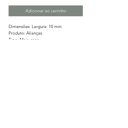
Adicionar ao carrinho
Dimensões: Largura: 10 mm
Produto: Alianças
Tipo: Meia cana
Cor: Dourada
Metal: Aço 316L
Chamada para a rede fixa nacional
252 685
932
Chamada para a rede móvel
nacional
962 514 294
geral.barrososjoalheiros@gmail.com
Lojas Físicas