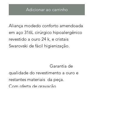
Adicionar ao carrinho
Aliança modedo conforto amendoada
em aço 316L cirúrgico hipoalergênico
revestido a ouro 24 k, e cristais
Swarovski de fácil higienização.
Garantia de
qualidade do revestimento a ouro e
restantes materiais da peça.
Com oferta de gravação
personalizada, kit presente e portes de
envio.
Executamos todas ás nossas jóias em
ouro de 19.25k. e 9k. em prata 925%,
com orçamento grátis.